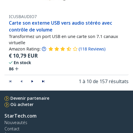
ICUSBAUDIO7
Carte son externe USB vers audio stéréo avec
contrôle de volume
Transformez un port USB en une carte son 7.1 canaux
virtuelle
Amazon Rating:
(
118
Reviews
)
€
10,79
EUR
En stock
86
1 à 10 de 157 résultats
Devenir partenaire
Où acheter
StarTech.com
Nouveautés
Contact