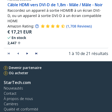
Câble HDMI vers DVI-D de 1,8m - Mâle / Mâle - Noir
Raccordez un appareil à sortie HDMI® à un écran DVI-
D, ou un appareil à sortie DVI-D à un écran compatible
HDMI
Amazon Rating:
(
1,708
Reviews
)
€
17,21
EUR
En stock
2,447
1 à 10 de 21 résultats
Devenir partenaire
Où acheter
StarTech.com
Nouveautés
Contact
À propos de nous
Carrières
Qualité et conformité