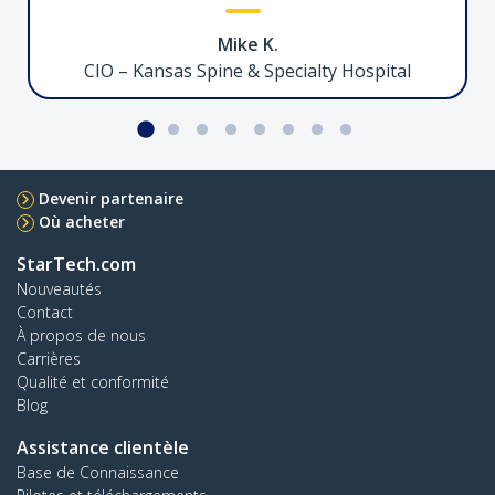
Mike K.
Support de Bureau pour Double Écrans 27"
CIO – Kansas Spine & Specialty Hospital
2MC1S-MONITOR-STAND
Devenir partenaire
Support de bureau pour deux moniteurs,
Où acheter
pouvant accueillir jusqu'à 27" avec colonne
réglable en hauteur
StarTech.com
Nouveautés
Contact
À propos de nous
Hub USB-C 4 Ports, 5Gbps, Splitter USB
Carrières
Qualité et conformité
Blog
Assistance clientèle
H5C4A-USB-HUB
Base de Connaissance
Ajoutez quatre ports USB 3.0 externes à votre