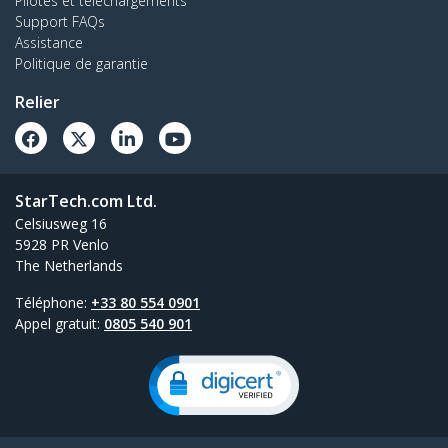
Pilotes et téléchargements
ordinateur portable ou Ultrabook™ grâce à un
Support FAQs
hub fin et portable
Assistance
Politique de garantie
Relier
Tous les nouveaux produits
StarTech.com Ltd.
Celsiusweg 16
5928 PR Venlo
The Netherlands
Téléphone:
+33 80 554 0901
Appel gratuit:
0805 540 901