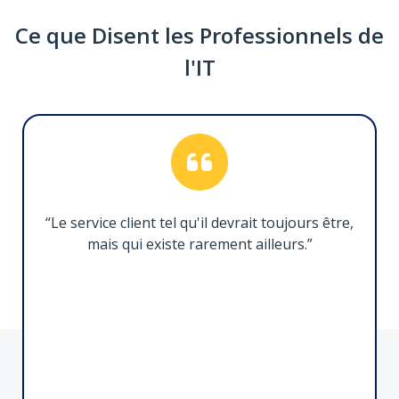
Ce que Disent les Professionnels de
Câble Thunderbolt 5 de 1m, 80Gbps, 8K60
l'IT
TBLT5MM1M240W
Faciliter la connectivité ultra performante
entre les appareils compatibles Thunderbolt 5
“Le service client tel qu'il devrait toujours être,
mais qui existe rarement ailleurs.”
Adaptateur Série à Ethernet vers 1 Port
I13-SERIAL-ETHERNET
Rationalisation de la connectivité RS-232 pour
la gestion de périphériques série sur IP