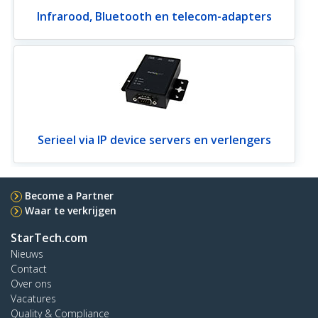
Infrarood, Bluetooth en telecom-adapters
Serieel via IP device servers en verlengers
Become a Partner
Waar te verkrijgen
StarTech.com
Nieuws
Contact
Over ons
Vacatures
Quality & Compliance