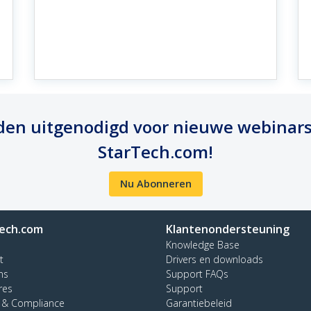
orden uitgenodigd voor nieuwe webina
StarTech.com!
Nu Abonneren
ech.com
Klantenondersteuning
Knowledge Base
t
Drivers en downloads
ns
Support FAQs
res
Support
y & Compliance
Garantiebeleid