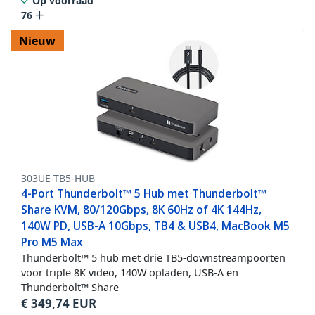
Op voorraad
76
Nieuw
303UE-TB5-HUB
4-Port Thunderbolt™ 5 Hub met Thunderbolt™
Share KVM, 80/120Gbps, 8K 60Hz of 4K 144Hz,
140W PD, USB-A 10Gbps, TB4 & USB4, MacBook M5
Pro M5 Max
Thunderbolt™ 5 hub met drie TB5-downstreampoorten
voor triple 8K video, 140W opladen, USB-A en
Thunderbolt™ Share
€
349,74
EUR