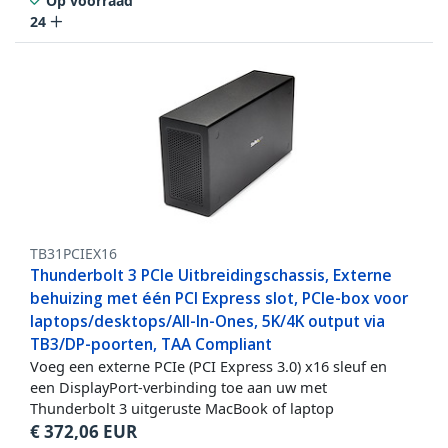
Op voorraad
24
TB31PCIEX16
Thunderbolt 3 PCIe Uitbreidingschassis, Externe
behuizing met één PCI Express slot, PCIe-box voor
laptops/desktops/All-In-Ones, 5K/4K output via
TB3/DP-poorten, TAA Compliant
Voeg een externe PCIe (PCI Express 3.0) x16 sleuf en
een DisplayPort-verbinding toe aan uw met
Thunderbolt 3 uitgeruste MacBook of laptop
€
372,06
EUR