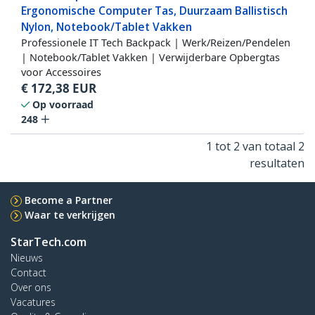
Ergonomische Computer Tas, Duurzaam Ballistisch
Nylon, Notebook/Tablet Vakken
Professionele IT Tech Backpack | Werk/Reizen/Pendelen
| Notebook/Tablet Vakken | Verwijderbare Opbergtas
voor Accessoires
€
172,38
EUR
Op voorraad
248
1 tot 2 van totaal 2
resultaten
Become a Partner
Waar te verkrijgen
StarTech.com
Nieuws
Contact
Over ons
Vacatures