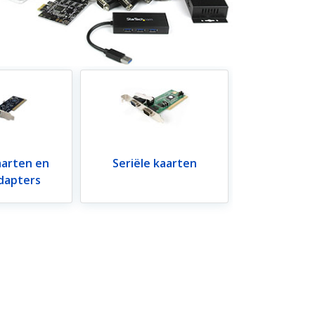
aarten en
Seriële kaarten
dapters