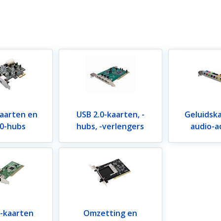
kaarten en
USB 2.0-kaarten, -
Geluidsk
.0-hubs
hubs, -verlengers
audio-a
e-kaarten
Omzetting en