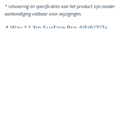
* Uitvoering en specificaties van het product zijn zonder
aankondiging vatbaar voor wijzigingen.
4-Way 12.3in Surface Pro 4/5/6/7/7+
Privacy Filter, Portrait/Landscape,
Touch-Enabled, +/- 30° Kijkhoek, Blauw
licht Reductie, Matte Afwerking
Productcode:
123SP-PRIVACY-SCREEN
Become a Partner
Waar te verkrijgen
StarTech.com
Nieuws
Contact
Over ons
Vacatures
Quality & Compliance
Blog