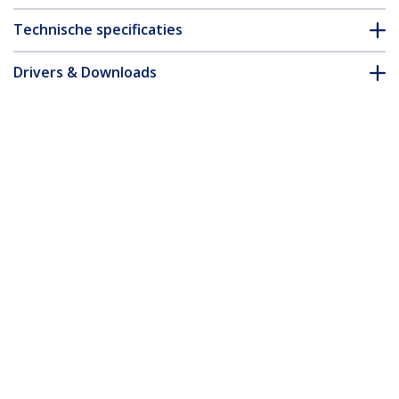
Technische specificaties
Drivers & Downloads
FAQ en naleving
Accessoires
* Uitvoering en specificaties van het product zijn zonder
aankondiging vatbaar voor wijzigingen.
Misschien vindt u dit ook leuk