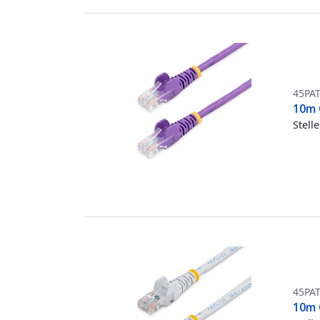
45PA
10m 
Stell
45PA
10m 