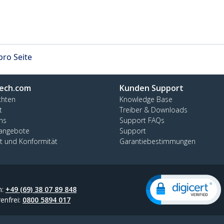
pro Seite
ech.com
Kunden Support
chten
Knowledge Base
t
Treiber & Downloads
ns
Support FAQs
nangebote
Support
ät und Konformität
Garantiebestimmungen
n:
+49 (69) 38 07 89 848
enfrei:
0800 5894 017