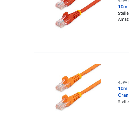
45PA
10m 
Stell
Amazo
45PA
10m 
Oran
Stell