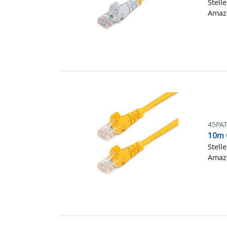
Stell
Amazo
45PA
10m 
Stell
Amazo