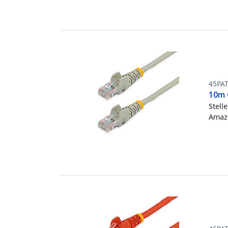
45PA
10m 
Stell
Amazo