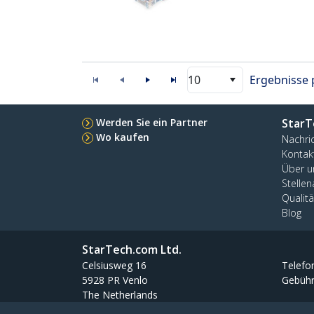
10
Ergebnisse 
Werden Sie ein Partner
StarT
Wo kaufen
Nachri
Kontak
Über u
Stelle
Qualit
Blog
StarTech.com Ltd.
Celsiusweg 16
Telefo
5928 PR Venlo
Gebühr
The Netherlands