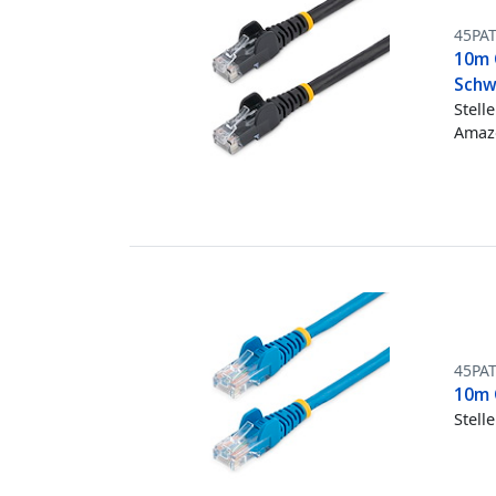
45PA
10m 
Schw
Stell
Amazo
45PA
10m 
Stell