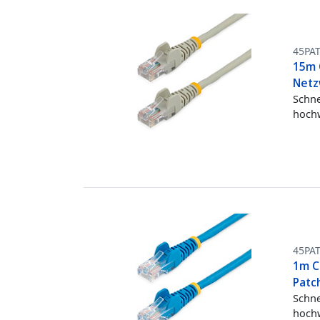
45PA
15m 
Netz
Schne
hochw
45PA
1m C
Patch
Schne
hochw