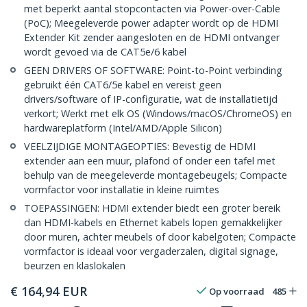
met beperkt aantal stopcontacten via Power-over-Cable
(PoC); Meegeleverde power adapter wordt op de HDMI
Extender Kit zender aangesloten en de HDMI ontvanger
wordt gevoed via de CAT5e/6 kabel
GEEN DRIVERS OF SOFTWARE: Point-to-Point verbinding
gebruikt één CAT6/5e kabel en vereist geen
drivers/software of IP-configuratie, wat de installatietijd
verkort; Werkt met elk OS (Windows/macOS/ChromeOS) en
hardwareplatform (Intel/AMD/Apple Silicon)
VEELZIJDIGE MONTAGEOPTIES: Bevestig de HDMI
extender aan een muur, plafond of onder een tafel met
behulp van de meegeleverde montagebeugels; Compacte
vormfactor voor installatie in kleine ruimtes
TOEPASSINGEN: HDMI extender biedt een groter bereik
dan HDMI-kabels en Ethernet kabels lopen gemakkelijker
door muren, achter meubels of door kabelgoten; Compacte
vormfactor is ideaal voor vergaderzalen, digital signage,
beurzen en klaslokalen
€
164,94
EUR
Op voorraad
485