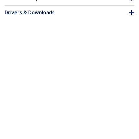
Drivers & Downloads
FAQ en naleving
Accessoires
* Uitvoering en specificaties van het product zijn zonder
aankondiging vatbaar voor wijzigingen.
Misschien vindt u dit ook leuk