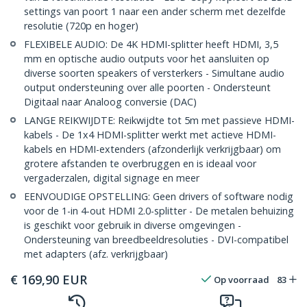
settings van poort 1 naar een ander scherm met dezelfde
resolutie (720p en hoger)
FLEXIBELE AUDIO: De 4K HDMI-splitter heeft HDMI, 3,5
mm en optische audio outputs voor het aansluiten op
diverse soorten speakers of versterkers - Simultane audio
output ondersteuning over alle poorten - Ondersteunt
Digitaal naar Analoog conversie (DAC)
LANGE REIKWIJDTE: Reikwijdte tot 5m met passieve HDMI-
kabels - De 1x4 HDMI-splitter werkt met actieve HDMI-
kabels en HDMI-extenders (afzonderlijk verkrijgbaar) om
grotere afstanden te overbruggen en is ideaal voor
vergaderzalen, digital signage en meer
EENVOUDIGE OPSTELLING: Geen drivers of software nodig
voor de 1-in 4-out HDMI 2.0-splitter - De metalen behuizing
is geschikt voor gebruik in diverse omgevingen -
Ondersteuning van breedbeeldresoluties - DVI-compatibel
met adapters (afz. verkrijgbaar)
€
169,90
EUR
Op voorraad
83