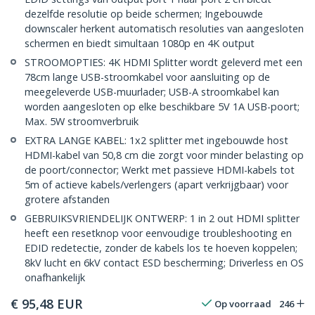
dezelfde resolutie op beide schermen; Ingebouwde
downscaler herkent automatisch resoluties van aangesloten
schermen en biedt simultaan 1080p en 4K output
STROOMOPTIES: 4K HDMI Splitter wordt geleverd met een
78cm lange USB-stroomkabel voor aansluiting op de
meegeleverde USB-muurlader; USB-A stroomkabel kan
worden aangesloten op elke beschikbare 5V 1A USB-poort;
Max. 5W stroomverbruik
EXTRA LANGE KABEL: 1x2 splitter met ingebouwde host
HDMI-kabel van 50,8 cm die zorgt voor minder belasting op
de poort/connector; Werkt met passieve HDMI-kabels tot
5m of actieve kabels/verlengers (apart verkrijgbaar) voor
grotere afstanden
GEBRUIKSVRIENDELIJK ONTWERP: 1 in 2 out HDMI splitter
heeft een resetknop voor eenvoudige troubleshooting en
EDID redetectie, zonder de kabels los te hoeven koppelen;
8kV lucht en 6kV contact ESD bescherming; Driverless en OS
onafhankelijk
€
95,48
EUR
Op voorraad
246