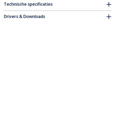
Technische specificaties
Drivers & Downloads
FAQ en naleving
Accessoires
* Uitvoering en specificaties van het product zijn zonder
aankondiging vatbaar voor wijzigingen.
Misschien vindt u dit ook leuk