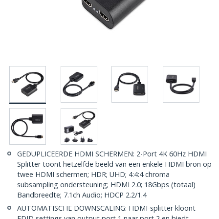
GEDUPLICEERDE HDMI SCHERMEN: 2-Port 4K 60Hz HDMI
Splitter toont hetzelfde beeld van een enkele HDMI bron op
twee HDMI schermen; HDR; UHD; 4:4:4 chroma
subsampling ondersteuning; HDMI 2.0; 18Gbps (totaal)
Bandbreedte; 7.1ch Audio; HDCP 2.2/1.4
AUTOMATISCHE DOWNSCALING: HDMI-splitter kloont
EDID settings van output port 1 naar port 2 en biedt