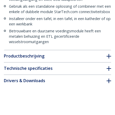
Gebruik als een standalone oplossing of combineer met een
enkele of dubbele module StarTech.com connectiviteitsbox
Installeer onder een tafel, in een tafel, in een katheder of op
een werkbank
Betrouwbare en duurzame voedingsmodule heeft een
metalen behuizing en ETL gecertificeerde
wisselstroomuitgangen
Productbeschrijving
Technische specificaties
Drivers & Downloads
FAQ en naleving
* Uitvoering en specificaties van het product zijn zonder
aankondiging vatbaar voor wijzigingen.