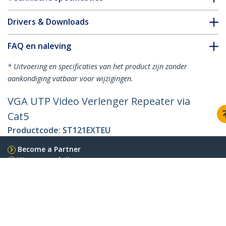
Drivers & Downloads
FAQ en naleving
* Uitvoering en specificaties van het product zijn zonder
aankondiging vatbaar voor wijzigingen.
VGA UTP Video Verlenger Repeater via
Cat5
Productcode:
ST121EXTEU
Become a Partner
Waar te verkrijgen
StarTech.com
Nieuws
Contact
Over ons
Vacatures