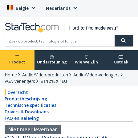
België
Nederlands
Product
Ondersteuning
Wie We Zijn
Ontdek
Home
Audio/Video-producten
Audio/Video-verlengers
VGA-verlengers
ST121EXTEU
Overzicht
Productbeschrijving
Technische specificaties
Drivers & Downloads
FAQ en naleving
Niet meer leverbaar
VGA UTP Video Verlenger Repeater via Cat5