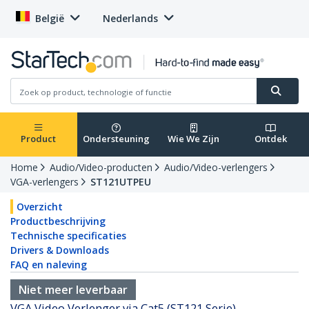
België
Nederlands
Product
Ondersteuning
Wie We Zijn
Ontdek
Home
Audio/Video-producten
Audio/Video-verlengers
VGA-verlengers
ST121UTPEU
Overzicht
Productbeschrijving
Technische specificaties
Drivers & Downloads
FAQ en naleving
Niet meer leverbaar
VGA Video Verlenger via Cat5 (ST121 Serie)