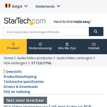
België
Nederlands
Product
Ondersteuning
Wie We Zijn
Ontdek
Home
Audio/Video-producten
Audio/Video-verlengers
VGA-verlengers
ST122UTPAL
Overzicht
Productbeschrijving
Technische specificaties
Drivers & Downloads
FAQ en naleving
Niet meer leverbaar
VGA Video Verlenger via Cat5 met Audio en RGB