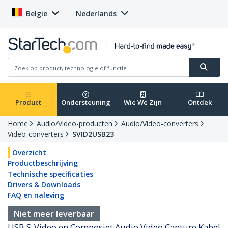
België
Nederlands
Product
Ondersteuning
Wie We Zijn
Ontdek
Home
Audio/Video-producten
Audio/Video-converters
Video-converters
SVID2USB23
Overzicht
Productbeschrijving
Technische specificaties
Drivers & Downloads
FAQ en naleving
Niet meer leverbaar
USB S-Video en Composiet Audio Video Capture Kabel