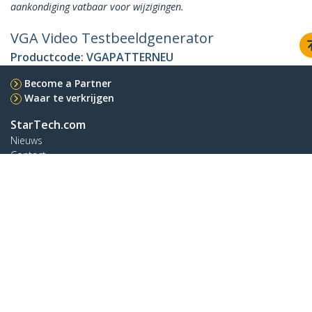
aankondiging vatbaar voor wijzigingen.
VGA Video Testbeeldgenerator
Productcode:
VGAPATTERNEU
Become a Partner
Waar te verkrijgen
StarTech.com
Nieuws
Contact
Over ons
Vacatures
Quality & Compliance
Blog
Klantenondersteuning
Knowledge Base
Drivers en downloads
Support FAQs
Support