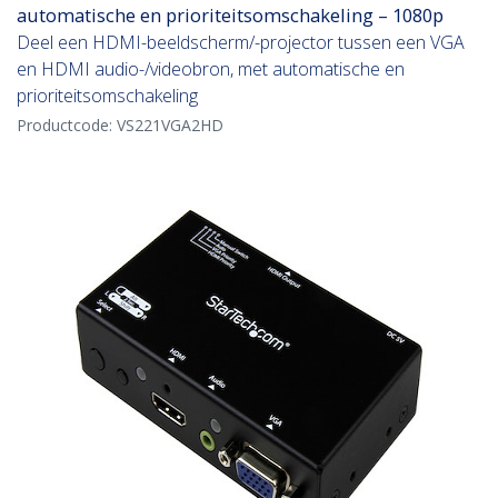
automatische en prioriteitsomschakeling – 1080p
Deel een HDMI-beeldscherm/-projector tussen een VGA
en HDMI audio-/videobron, met automatische en
prioriteitsomschakeling
Productcode:
VS221VGA2HD