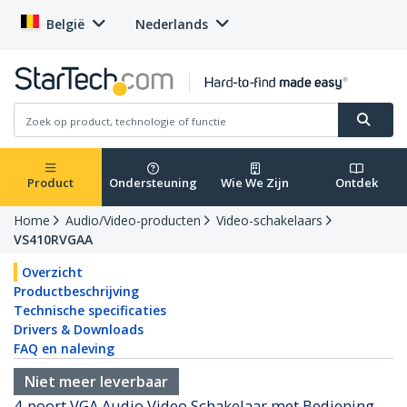
België
Nederlands
Product
Ondersteuning
Wie We Zijn
Ontdek
Home
Audio/Video-producten
Video-schakelaars
VS410RVGAA
Overzicht
Productbeschrijving
Technische specificaties
Drivers & Downloads
FAQ en naleving
Niet meer leverbaar
4-poort VGA Audio Video Schakelaar met Bediening