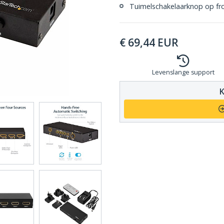
Tuimelschakelaarknop op fr
€
69,44
EUR
Levenslange support
K