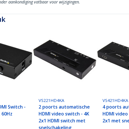
onder aankondiging vatbaar voor wijzigingen.
uk
VS221HD4KA
VS421HD4KA
DMI Switch -
2 poorts automatische
4 poorts a
K 60Hz
HDMI video switch - 4K
HDMI video 
2x1 HDMI switch met
2x1 met sne
snelschakeling