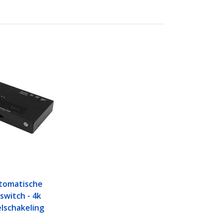
utomatische
switch - 4k
lschakeling