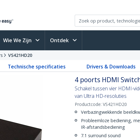
Wie We Zijn
Ontdek
rs
VS421HD20
Technische specificaties
Drivers & Downloads
4 poorts HDMI Switch
Schakel tussen vier HDMI-vi
van Ultra HD-resoluties
Productcode:
VS421HD20
Verbazingwekkende beeldkwa
Probleemloze bediening, met
IR-afstandsbediening
7.1 surround sound