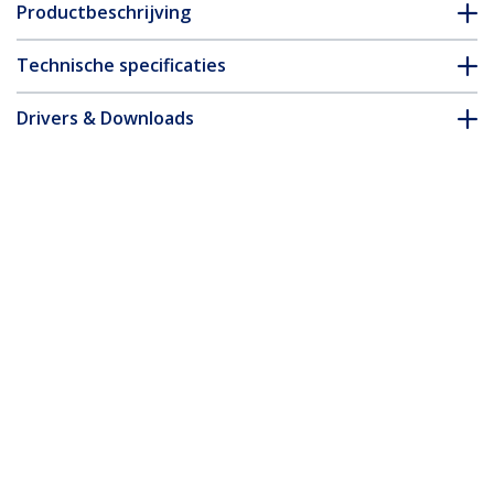
Productbeschrijving
Technische specificaties
Drivers & Downloads
FAQ en naleving
Accessoires
* Uitvoering en specificaties van het product zijn zonder
aankondiging vatbaar voor wijzigingen.
Misschien vindt u dit ook leuk