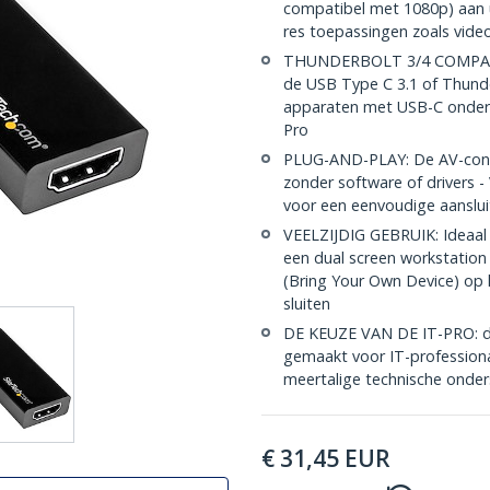
compatibel met 1080p) aan 
res toepassingen zoals vide
THUNDERBOLT 3/4 COMPATIB
de USB Type C 3.1 of Thunde
apparaten met USB-C onder
Pro
PLUG-AND-PLAY: De AV-conve
zonder software of drivers 
voor een eenvoudige aanslu
VEELZIJDIG GEBRUIK: Ideaal 
een dual screen workstatio
(Bring Your Own Device) op
sluiten
DE KEUZE VAN DE IT-PRO: d
gemaakt voor IT-professiona
meertalige technische onder
€
31,45
EUR