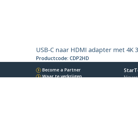
USB-C naar HDMI adapter met 4K 3
Productcode:
CDP2HD
Become a Partner
StarT
Waar te verkrijgen
Nieuws
Contac
Over o
Vacatu
Qualit
Blog
StarTech.com Ltd.
Celsiusweg 16
Telefo