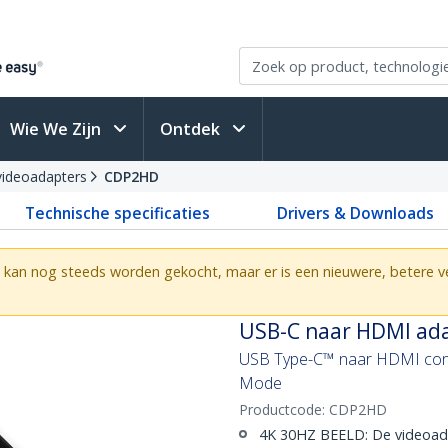
Wie We Zijn
Ontdek
ideoadapters
CDP2HD
Technische specificaties
Drivers & Downloads
t kan nog steeds worden gekocht, maar er is een nieuwere, betere v
USB-C naar HDMI ada
USB Type-C™ naar HDMI conve
Mode
Productcode:
CDP2HD
4K 30HZ BEELD: De videoada