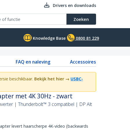
Drivers en downloads
Zoeken
Knowledge Base
0800 81 229
FAQ en naleving
Accessoires
ersie beschikbaar.
Bekijk het hier
→
USBC-
pter met 4K 30Hz - zwart
rter | Thunderbolt™ 3 compatibel | DP Alt
pter levert haarscherpe 4K-video (backwards