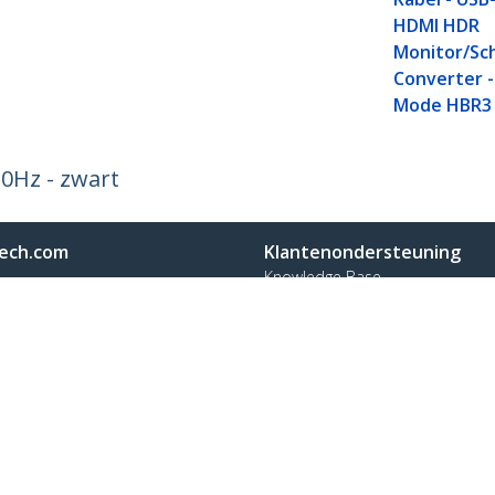
HDMI HDR
Monitor/Sc
Converter -
Mode HBR3
0Hz - zwart
ech.com
Klantenondersteuning
Knowledge Base
t
Drivers en downloads
ns
Support FAQs
res
Support
y & Compliance
Garantiebeleid
on:
+32 27 007 427