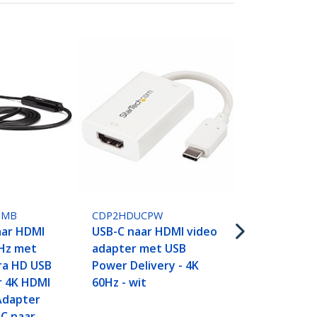
CDP2HD4K60
USB C to 4K
Adapter - 4K
Thunderbolt
1MB
CDP2HDUCPW
Compatibel 
aar HDMI
USB-C naar HDMI video
C to HDMI V
0Hz met
adapter met USB
Display Adap
ra HD USB
Power Delivery - 4K
awake/Pres
r 4K HDMI
60Hz - wit
mode
Adapter
-C naar