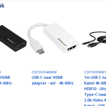
uk
0
CDP2HD4K60W
CDP2HDMM
 HDMI
USB-C naar HDMI
1m USB C n
4K 60Hz
adapter - wit - 4K 60Hz
Kabel 4K 6
HDR10 - Ult
Type-C naa
2.0b Video 
Kabel - USB