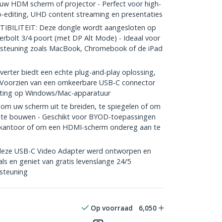
uw HDM scherm of projector - Perfect voor high-
o-editing, UHD content streaming en presentaties
ILITEIT: Deze dongle wordt aangesloten op
rbolt 3/4 poort (met DP Alt Mode) - Ideaal voor
steuning zoals MacBook, Chromebook of de iPad
rter biedt een echte plug-and-play oplossing,
- Voorzien van een omkeerbare USB-C connector
iting op Windows/Mac-apparatuur
om uw scherm uit te breiden, te spiegelen of om
n te bouwen - Geschikt voor BYOD-toepassingen
 kantoor of om een HDMI-scherm ondereg aan te
eze USB-C Video Adapter werd ontworpen en
ls en geniet van gratis levenslange 24/5
steuning
Op voorraad
6,050