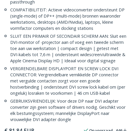
passthrough
COMPATIBILITEIT: Actieve videoconverter ondersteunt DP
(single-mode) of DP++ (multi-mode) bronnen waaronder
werkstations, desktops (AMD/Nvidia), laptops, kleine
vormfactor computers en docking stations
SLUIT EEN PRIMAIR OF SECONDAIR SCHERM AAN: Sluit een
DVI-monitor of -projector aan of voeg een tweede scherm
toe aan uw werkstation | compact design | getest met
DVI-kabels tot 7,6 m | ondersteunt widescreen/ultrawide &
Apple Cinema Display HD | Ideaal voor digital signage
VERGRENDELBARE DISPLAYPORT EN SCREW LOCK DVI
CONNECTOR: Vergrendelbare vernikkelde DP connector
met vergulde contacten zorgt voor een goede
hostverbinding | ondersteunt DVI screw lock kabel om (per
ongeluk) losraken te voorkomen | 46 cm USB-kabel
GEBRUIKSVRIENDELIJK: Voor deze DP naar DVI adapter
converter zijn geen software of drivers nodig. Geschikt voor
elk besturingssysteem; mannelijke DisplayPort naar
vrouwelijke DVI adapter dongle
€
81,84
EUR
Op voorraad
646