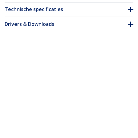
Technische specificaties
Drivers & Downloads
FAQ en naleving
Accessoires
* Uitvoering en specificaties van het product zijn zonder
aankondiging vatbaar voor wijzigingen.
Misschien vindt u dit ook leuk
DP2DVIS
DisplayPort naar DVI