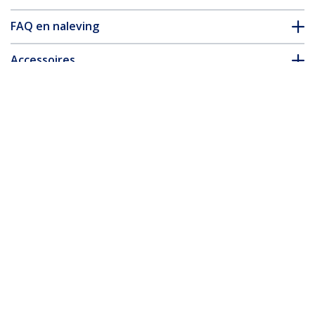
FAQ en naleving
Accessoires
* Uitvoering en specificaties van het product zijn zonder
aankondiging vatbaar voor wijzigingen.
Misschien vindt u dit ook leuk
DP2HD4K60S
DisplayPort naar
HDMI adapter - UHD
4K 60Hz
MDP2HD4KS
Mini DisplayPort naar