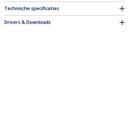
Technische specificaties
Drivers & Downloads
FAQ en naleving
Accessoires
* Uitvoering en specificaties van het product zijn zonder
aankondiging vatbaar voor wijzigingen.
Misschien vindt u dit ook leuk