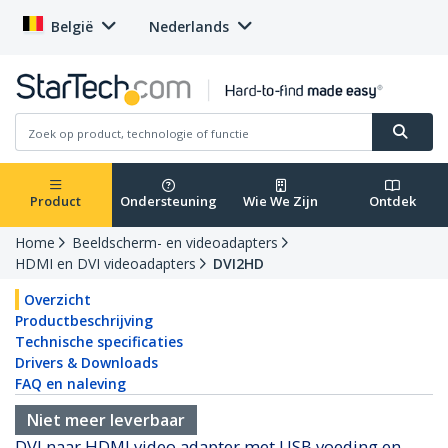
België
Nederlands
Product
Ondersteuning
Wie We Zijn
Ontdek
Home
Beeldscherm- en videoadapters
HDMI en DVI videoadapters
DVI2HD
Overzicht
Productbeschrijving
Technische specificaties
Drivers & Downloads
FAQ en naleving
Niet meer leverbaar
DVI naar HDMI video adapter met USB voeding en