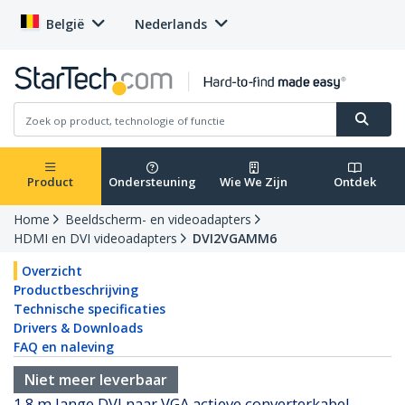
België
Nederlands
Product
Ondersteuning
Wie We Zijn
Ontdek
Home
Beeldscherm- en videoadapters
HDMI en DVI videoadapters
DVI2VGAMM6
Overzicht
Productbeschrijving
Technische specificaties
Drivers & Downloads
FAQ en naleving
Niet meer leverbaar
1,8 m lange DVI naar VGA actieve converterkabel –