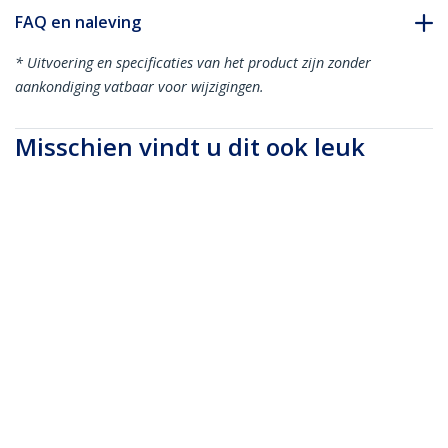
FAQ en naleving
* Uitvoering en specificaties van het product zijn zonder
aankondiging vatbaar voor wijzigingen.
Misschien vindt u dit ook leuk
HD2VGAE2
HDMI naar VGA
HD2VGAA2
adapter converter
HDMI naar VGA video
voor desktop pc /
adapter / converter
laptop / ultrabook -
met audio voor
1920x1080
desktop PC / Laptop /
Ultrabook -