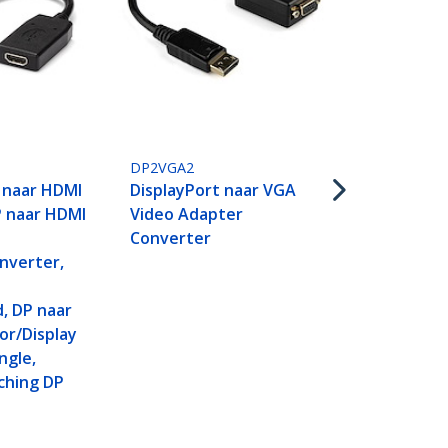
DisplayPort 
Video Adapt
Converter
DP2VGA2
 naar HDMI
DisplayPort naar VGA
P naar HDMI
Video Adapter
Converter
nverter,
A
d, DP naar
or/Display
ngle,
tching DP