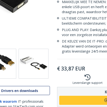
MAKKELIJK MEE TE NEMEN: 
enkele USB-poort en heeft e
draagtas past, waardoor het
ULTIEME COMPATIBILITEIT: D
beeldscherm ondersteunen; 
PLUG AND PLAY: Dankzij plu
voor een zorgeloze installat
DE KEUZE VAN DE IT-PRO: dez
Adapter werd ontworpen en 
gratis levenslange 24/5 mee
€
33,87
EUR
Levenslange support
Drivers en downloads
K
k waarom
IT-professionals
uwen op StarTech.com voor