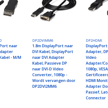
0
DP2DVIMM6
DP2HDMI
yPort naar
1.8m DisplayPort naar
DisplayPort
Adapter
DVI Kabel, DisplayPort
Adapter, D
Kabel - M/M
naar DVI Adapter
Video
Kabel, Passieve DP
Adapter/Co
naar DVI-D Video
1080p, VES
Converter, 1080p -
Gertificeer
Wordt vervangen door
HDMI Monit
DP2DVI2MM6
Adapter Do
Passief, La
Connector