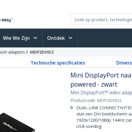
Wie We Zijn
Ontdek
port-adapters
MDP2DVID2
Technische specificaties
Driver
Mini DisplayPort naa
powered - zwart
Mini DisplayPort™ video adapt
Productcode:
MDP2DVID2
DUAL-LINK CONNECTIVITEIT: 
sluit een DVI-beeldscherm a
1920x1200/1080p 144Hz (sing
USB-voeding