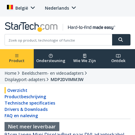
België
Nederlands
Product
Ondersteuning
Wie We Zijn
Ontdek
Home
Beeldscherm- en videoadapters
Displayport-adapters
MDP2DVIMM3W
Overzicht
Productbeschrijving
Technische specificaties
Drivers & Downloads
FAQ en naleving
Niet meer leverbaar
91cm lange Mini DisplayPort naar DVI adapterkabel -