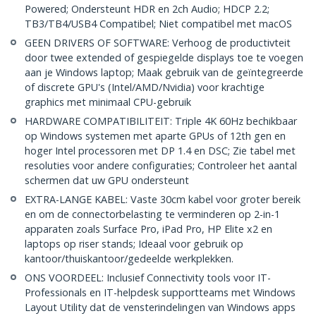
Powered; Ondersteunt HDR en 2ch Audio; HDCP 2.2;
TB3/TB4/USB4 Compatibel; Niet compatibel met macOS
GEEN DRIVERS OF SOFTWARE: Verhoog de productivteit
door twee extended of gespiegelde displays toe te voegen
aan je Windows laptop; Maak gebruik van de geïntegreerde
of discrete GPU's (Intel/AMD/Nvidia) voor krachtige
graphics met minimaal CPU-gebruik
HARDWARE COMPATIBILITEIT: Triple 4K 60Hz bechikbaar
op Windows systemen met aparte GPUs of 12th gen en
hoger Intel processoren met DP 1.4 en DSC; Zie tabel met
resoluties voor andere configuraties; Controleer het aantal
schermen dat uw GPU ondersteunt
EXTRA-LANGE KABEL: Vaste 30cm kabel voor groter bereik
en om de connectorbelasting te verminderen op 2-in-1
apparaten zoals Surface Pro, iPad Pro, HP Elite x2 en
laptops op riser stands; Ideaal voor gebruik op
kantoor/thuiskantoor/gedeelde werkplekken.
ONS VOORDEEL: Inclusief Connectivity tools voor IT-
Professionals en IT-helpdesk supportteams met Windows
Layout Utility dat de vensterindelingen van Windows apps