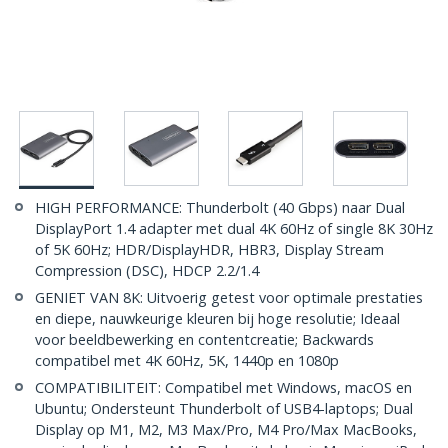
HIGH PERFORMANCE: Thunderbolt (40 Gbps) naar Dual
DisplayPort 1.4 adapter met dual 4K 60Hz of single 8K 30Hz
of 5K 60Hz; HDR/DisplayHDR, HBR3, Display Stream
Compression (DSC), HDCP 2.2/1.4
GENIET VAN 8K: Uitvoerig getest voor optimale prestaties
en diepe, nauwkeurige kleuren bij hoge resolutie; Ideaal
voor beeldbewerking en contentcreatie; Backwards
compatibel met 4K 60Hz, 5K, 1440p en 1080p
COMPATIBILITEIT: Compatibel met Windows, macOS en
Ubuntu; Ondersteunt Thunderbolt of USB4-laptops; Dual
Display op M1, M2, M3 Max/Pro, M4 Pro/Max MacBooks,