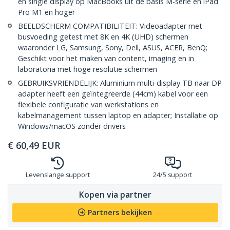
en single display op MacBooks uit de basis M-serie en iPad
Pro M1 en hoger
BEELDSCHERM COMPATIBILITEIT: Videoadapter met
busvoeding getest met 8K en 4K (UHD) schermen
waaronder LG, Samsung, Sony, Dell, ASUS, ACER, BenQ;
Geschikt voor het maken van content, imaging en in
laboratoria met hoge resolutie schermen
GEBRUIKSVRIENDELIJK: Aluminium multi-display TB naar DP
adapter heeft een geïntegreerde (44cm) kabel voor een
flexibele configuratie van werkstations en
kabelmanagement tussen laptop en adapter; Installatie op
Windows/macOS zonder drivers
€
60,49
EUR
Levenslange support
24/5 support
Kopen via partner
Partners bekijken