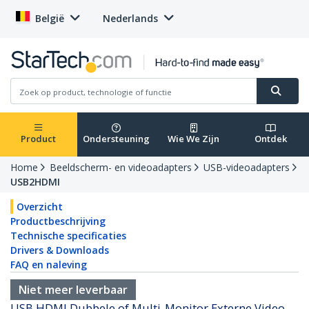
België
Nederlands
Product
Ondersteuning
Wie We Zijn
Ontdek
Home
Beeldscherm- en videoadapters
USB-videoadapters
USB2HDMI
Overzicht
Productbeschrijving
Technische specificaties
Drivers & Downloads
FAQ en naleving
Niet meer leverbaar
USB HDMI Dubbele of Multi-Monitor Externe Video