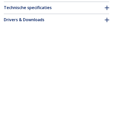
Technische specificaties
Drivers & Downloads
FAQ en naleving
Accessoires
* Uitvoering en specificaties van het product zijn zonder
aankondiging vatbaar voor wijzigingen.
Misschien vindt u dit ook leuk