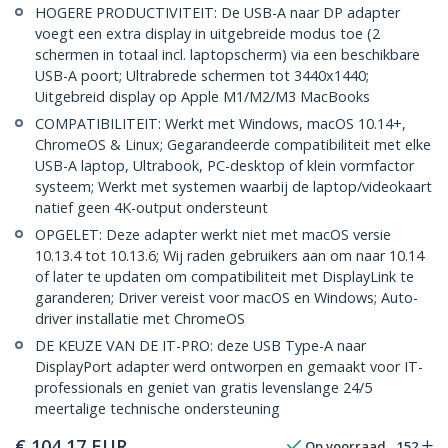
HOGERE PRODUCTIVITEIT: De USB-A naar DP adapter
voegt een extra display in uitgebreide modus toe (2
schermen in totaal incl. laptopscherm) via een beschikbare
USB-A poort; Ultrabrede schermen tot 3440x1440;
Uitgebreid display op Apple M1/M2/M3 MacBooks
COMPATIBILITEIT: Werkt met Windows, macOS 10.14+,
ChromeOS & Linux; Gegarandeerde compatibiliteit met elke
USB-A laptop, Ultrabook, PC-desktop of klein vormfactor
systeem; Werkt met systemen waarbij de laptop/videokaart
natief geen 4K-output ondersteunt
OPGELET: Deze adapter werkt niet met macOS versie
10.13.4 tot 10.13.6; Wij raden gebruikers aan om naar 10.14
of later te updaten om compatibiliteit met DisplayLink te
garanderen; Driver vereist voor macOS en Windows; Auto-
driver installatie met ChromeOS
DE KEUZE VAN DE IT-PRO: deze USB Type-A naar
DisplayPort adapter werd ontworpen en gemaakt voor IT-
professionals en geniet van gratis levenslange 24/5
meertalige technische ondersteuning
€
104,17
EUR
Op voorraad
152