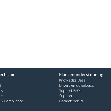
ech.com
Klantenondersteuning
Knowledge Base
t
Drivers en downloads
ns
Support FAQs
res
Support
y & Compliance
Garantiebeleid