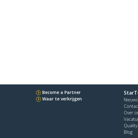
Become a Partner
StarT
Waar te verkrijgen
Nieuws
Contac
Over o
Vacatu
Qualit
Blog