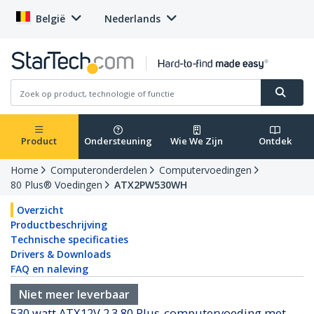
België
Nederlands
Product
Ondersteuning
Wie We Zijn
Ontdek
Home
Computeronderdelen
Computervoedingen
80 Plus® Voedingen
ATX2PW530WH
Overzicht
Productbeschrijving
Technische specificaties
Drivers & Downloads
FAQ en naleving
Niet meer leverbaar
530 watt ATX12V 2.3 80 Plus-computervoeding met