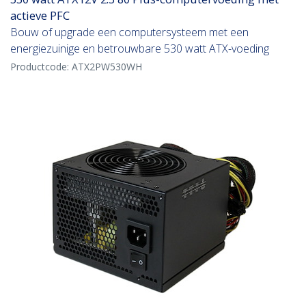
actieve PFC
Bouw of upgrade een computersysteem met een
energiezuinige en betrouwbare 530 watt ATX-voeding
Productcode:
ATX2PW530WH