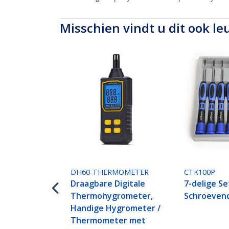
Misschien vindt u dit ook le
DH60-THERMOMETER
CTK100P
Draagbare Digitale
7-delige Se
Thermohygrometer,
Schroevend
Handige Hygrometer /
Thermometer met