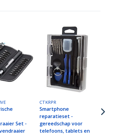
CTK200
11-delig PC
Toolkit met
IVE
CTKRPR
rische
Smartphone
reparatieset -
aaier Set -
gereedschap voor
vendraaier
telefoons, tablets en