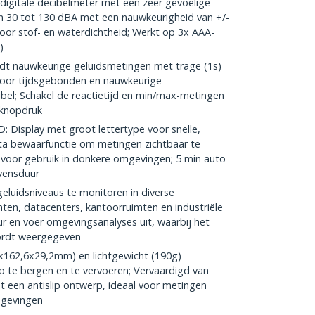
gitale decibelmeter met een zeer gevoelige
n 30 tot 130 dBA met een nauwkeurigheid van +/-
voor stof- en waterdichtheid; Werkt op 3x AAA-
)
 nauwkeurige geluidsmetingen met trage (1s)
n voor tijdsgebonden en nauwkeurige
ibel; Schakel de reactietijd en min/max-metingen
 knopdruk
isplay met groot lettertype voor snelle,
ata bewaarfunctie om metingen zichtbaar te
 voor gebruik in donkere omgevingen; 5 min auto-
evensduur
luidsniveaus te monitoren in diverse
ten, datacenters, kantoorruimten en industriële
 en voer omgevingsanalyses uit, waarbij het
wordt weergegeven
62,6x29,2mm) en lichtgewicht (190g)
p te bergen en te vervoeren; Vervaardigd van
een antislip ontwerp, ideaal voor metingen
mgevingen