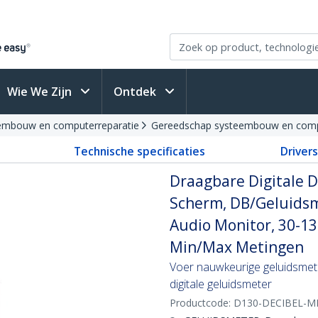
Wie We Zijn
Ontdek
embouw en computerreparatie
Gereedschap systeembouw en comp
Technische specificaties
Driver
Draagbare Digitale 
Scherm, DB/Geluidsm
Audio Monitor, 30-1
Min/Max Metingen
Voer nauwkeurige geluidsmeti
digitale geluidsmeter
Productcode:
D130-DECIBEL-M