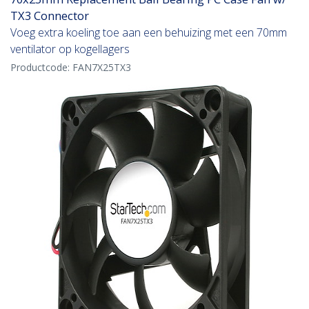
TX3 Connector
Voeg extra koeling toe aan een behuizing met een 70mm
ventilator op kogellagers
Productcode:
FAN7X25TX3