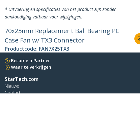
* Uitvoering en specificaties van het product zijn zonder
aankondiging vatbaar voor wijzigingen.
70x25mm Replacement Ball Bearing PC
Case Fan w/ TX3 Connector
Productcode:
FAN7X25TX3
Become a Partner
Waar te verkrijgen
StarTech.com
Nieuws
Contact
Over ons
Vacatures
Quality & Compliance
Blog
Klantenondersteuning
Knowledge Base