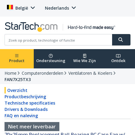
België
Nederlands
Product
Ondersteuning
Wie We Zijn
Ontdek
Home
Computeronderdelen
Ventilatoren & Koelers
FAN7X25TX3
Overzicht
Productbeschrijving
Technische specificaties
Drivers & Downloads
FAQ en naleving
Niet meer leverbaar
70x25mm Replacement Ball Bearing PC Case Fan w/