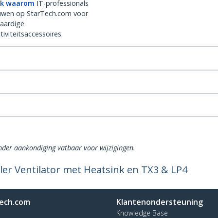
k waarom
IT-professionals
uwen op StarTech.com voor
aardige
iviteitsaccessoires.
onder aankondiging vatbaar voor wijzigingen.
er Ventilator met Heatsink en TX3 & LP4
ech.com
Klantenondersteuning
Knowledge Base