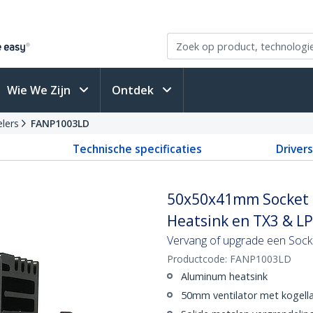
Wie We Zijn
Ontdek
elers
FANP1003LD
Technische specificaties
Driver
50x50x41mm Socket 7
Heatsink en TX3 & L
Vervang of upgrade een Sock
Productcode:
FANP1003LD
Aluminum heatsink
50mm ventilator met kogell