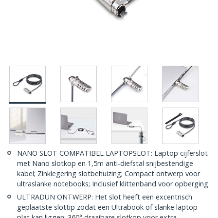
NANO SLOT COMPATIBEL LAPTOPSLOT: Laptop cijferslot
met Nano slotkop en 1,5m anti-diefstal snijbestendige
kabel; Zinklegering slotbehuizing; Compact ontwerp voor
ultraslanke notebooks; Inclusief klittenband voor opberging
ULTRADUN ONTWERP: Het slot heeft een excentrisch
geplaatste slottip zodat een Ultrabook of slanke laptop
plat kan liggen; 360° draaibare slotkop voor extra