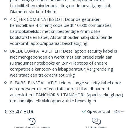
flexibiliteit en minder belasting op de beveiligingsslot;
Diameter slotkop 14mm
4-CIJFER COMBINATIESLOT: Door de gebruiker
herinstelbare 4-cijferig code biedt 10.000 combinaties;
Laptopkabelslot met snijbestendige 4mm dikke
koolstofstalen kabel; Afstandhouder nabij slotuiteinde
voorkomt laptop/apparaat beschadiging
BREDE COMPATABILITEIT: Deze laptop security kabel is
niet merkgebonden en werkt met een breed scala aan
(ultradunne) notebooks en 2-in-1 laptops of andere
compatibele kantoor- en labapparatuur; Vergrendeling
weerstaat een trekkracht tot 61kg
FLEXIBELE INSTALLATIE: Leid de lange security kabel door
een doorvoertule of een tafelpoot; Uitbreidbaar met
ankersloten LTANCHOR & LTANCHORL (apart verkrijgbaar)
om aan bijna elk vlak oppervlak te bevestigen
€
33,47
EUR
Op voorraad
424
Levenslange support
24/5 support