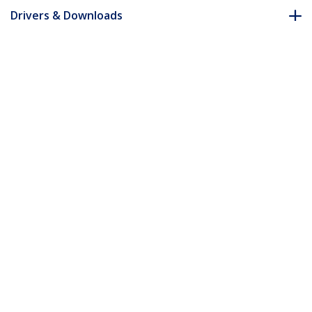
Drivers & Downloads
FAQ en naleving
Accessoires
* Uitvoering en specificaties van het product zijn zonder
aankondiging vatbaar voor wijzigingen.
Misschien vindt u dit ook leuk