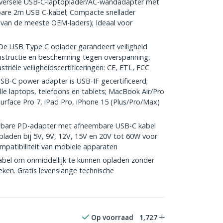
versele USB-C-laptoplader/AC-wandadapter met
bare 2m USB C-kabel; Compacte snellader
t van de meeste OEM-laders); Ideaal voor
 USB Type C oplader garandeert veiligheid
nstructie en bescherming tegen overspanning,
triële veiligheidscertificeringen: CE, ETL, FCC
-C power adapter is USB-IF gecertificeerd;
le laptops, telefoons en tablets; MacBook Air/Pro
Surface Pro 7, iPad Pro, iPhone 15 (Plus/Pro/Max)
bare PD-adapter met afneembare USB-C kabel
pladen bij 5V, 9V, 12V, 15V en 20V tot 60W voor
mpatibiliteit van mobiele apparaten
el om onmiddellijk te kunnen opladen zonder
ken. Gratis levenslange technische
Op voorraad
1,727