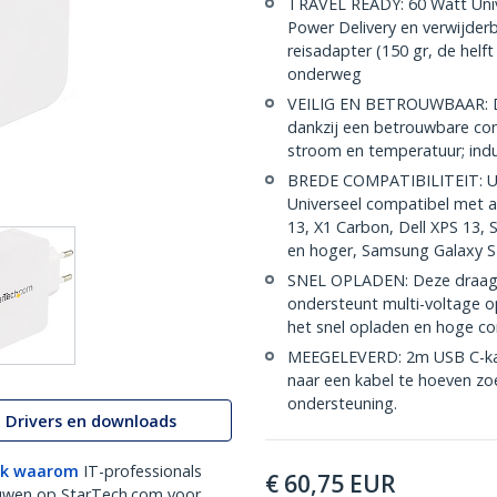
TRAVEL READY: 60 Watt Uni
Power Delivery en verwijder
reisadapter (150 gr, de helf
onderweg
VEILIG EN BETROUWBAAR: De
dankzij een betrouwbare co
stroom en temperatuur; indus
BREDE COMPATIBILITEIT: USB
Universeel compatibel met al
13, X1 Carbon, Dell XPS 13, 
en hoger, Samsung Galaxy S
SNEL OPLADEN: Deze draag
ondersteunt multi-voltage o
het snel opladen en hoge co
MEEGELEVERD: 2m USB C-kab
naar een kabel te hoeven zoe
ondersteuning.
Drivers en downloads
k waarom
IT-professionals
€
60,75
EUR
uwen op StarTech.com voor