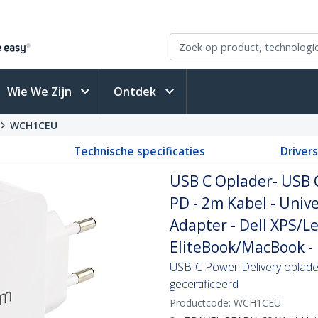
Wie We Zijn
Ontdek
WCH1CEU
Technische specificaties
Driver
USB C Oplader- USB C
PD - 2m Kabel - Uni
Adapter - Dell XPS/
EliteBook/MacBook - 
USB-C Power Delivery oplade
gecertificeerd
Productcode:
WCH1CEU