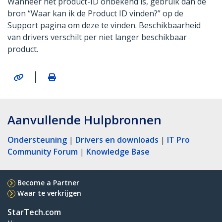
Wanneer het product-ID onbekend is, gebruik dan de
bron “Waar kan ik de Product ID vinden?” op de
Support pagina om deze te vinden. Beschikbaarheid
van drivers verschilt per niet langer beschikbaar
product.
|
Aanvullende Hulpbronnen
Ondersteuning
|
Drivers en downloads
|
IT Pro
Community Forum
|
Knowledge Base
Become a Partner
Waar te verkrijgen
StarTech.com