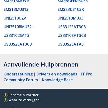
SM2E1BMU31C
SM2NGFFMBU33
SMS1BMU313
SMS2BU31C3R
UNI2510U2V
UNI251BMU33
UNI3510BMU32
USB312SAT3CB
USB31C2SAT3
USB31CSAT3CB
USB3S2SAT3CB
USB3S2SATA3
Aanvullende Hulpbronnen
Ondersteuning
|
Drivers en downloads
|
IT Pro
Community Forum
|
Knowledge Base
Become a Partner
Waar te verkrijgen