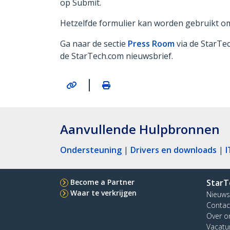
op Submit.
Hetzelfde formulier kan worden gebruikt o
Ga naar de sectie
Press Room
via de StarTe
de StarTech.com nieuwsbrief.
|
Aanvullende Hulpbronnen
Ondersteuning
|
Drivers en downloads
|
I
Become a Partner
StarT
Waar te verkrijgen
Nieuws
Contac
Over o
Vacatu