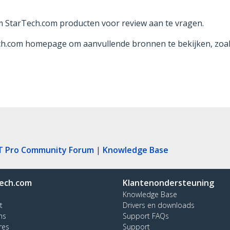
m StarTech.com producten voor review aan te vragen.
ch.com homepage om aanvullende bronnen te bekijken, zoal
T Pro Community Forum
|
Knowledge Base
ech.com
Klantenondersteuning
Knowledge Base
t
Drivers en downloads
ns
Support FAQs
res
Support