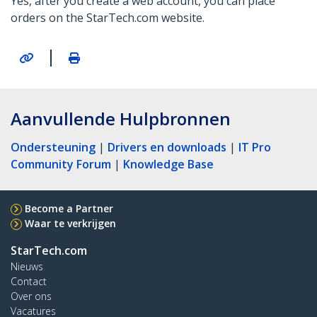
Yes, after you create a web account, you can place
orders on the StarTech.com website.
|
Aanvullende Hulpbronnen
Ondersteuning
|
Drivers en downloads
|
IT Pro
Community Forum
|
Knowledge Base
Become a Partner
Waar te verkrijgen
StarTech.com
Nieuws
Contact
Over ons
Vacatures