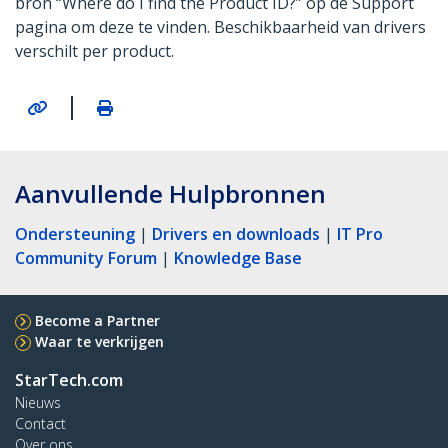
bron “Where do I find the Product ID?” op de Support
pagina om deze te vinden. Beschikbaarheid van drivers
verschilt per product.
|
Aanvullende Hulpbronnen
Ondersteuning
|
Drivers en downloads
|
IT Pro
Community Forum
|
Knowledge Base
Become a Partner
Waar te verkrijgen
StarTech.com
Nieuws
Contact
Over ons