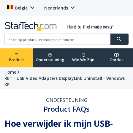
België
Nederlands
Product
Ondersteuning
Wie We Zijn
Ontdek
Home
RET - USB Video Adapters DisplayLink Uninstall - Windows
XP
ONDERSTEUNING
Product FAQs
Hoe verwijder ik mijn USB-