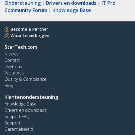
Ondersteuning
|
Drivers en downloads
|
IT Pro
Community Forum
|
Knowledge Base
Become a Partner
Waar te verkrijgen
StarTech.com
Nieuws
Contact
Over ons
Vacatures
Quality & Compliance
Blog
Klantenondersteuning
Knowledge Base
Drivers en downloads
Support FAQs
Support
Garantiebeleid